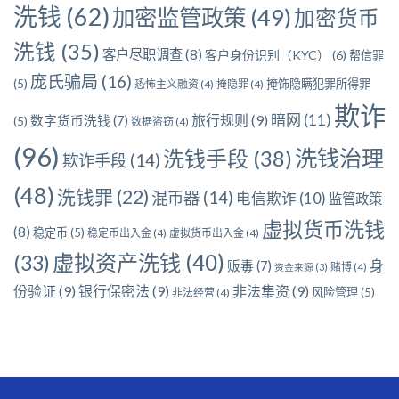
洗钱
(62)
加密监管政策
(49)
加密货币
洗钱
(35)
客户尽职调查
(8)
客户身份识别（KYC）
(6)
帮信罪
庞氏骗局
(16)
(5)
掩饰隐瞒犯罪所得罪
恐怖主义融资
(4)
掩隐罪
(4)
欺诈
暗网
(11)
旅行规则
(9)
数字货币洗钱
(7)
(5)
数据盗窃
(4)
(96)
洗钱治理
洗钱手段
(38)
欺诈手段
(14)
(48)
洗钱罪
(22)
混币器
(14)
电信欺诈
(10)
监管政策
虚拟货币洗钱
(8)
稳定币
(5)
稳定币出入金
(4)
虚拟货币出入金
(4)
虚拟资产洗钱
(40)
(33)
身
贩毒
(7)
赌博
(4)
资金来源
(3)
份验证
(9)
银行保密法
(9)
非法集资
(9)
风险管理
(5)
非法经营
(4)