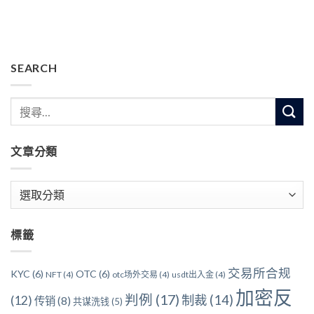
SEARCH
文章分類
文
章
分
標籤
類
交易所合规
KYC
(6)
OTC
(6)
NFT
(4)
otc场外交易
(4)
usdt出入金
(4)
加密反
判例
(17)
制裁
(14)
(12)
传销
(8)
共谋洗钱
(5)