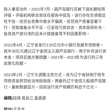
除人事变动外，2021年7月，葫芦岛银行还被下调长期信用
评级。评级机构联合资信在报告中提及，该行存在负债稳定
性不佳、信贷业务集中度水平偏高、信贷资产质量显著下
行、贷款拨备水平不足、已呈现亏损状态、资本亟待补充、
投资资产部分违约且未计提拨备等不利因素影响。
2022年4月，辽宁省发行135亿元中小银行发展专项债券。
其中30亿元通过辽宁金控注入葫芦岛银行，用于补充该行资
本金。项目实施方案透露，2021年—2023年为该行的三年
改革化险期。
2023年2月，辽宁又调整注资方式，改为辽宁省财政厅将专
项债资金转贷给当地财政局，再委托辽宁金控入股葫芦岛银
行。最新数据显示，目前该行资产规模仍有近千亿元。
编辑
|
段炼 易启江 盖源源
校对|
王月龙