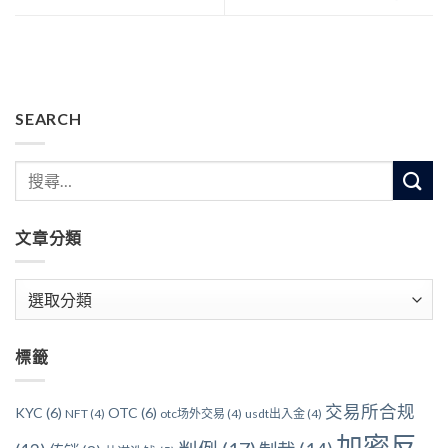
SEARCH
文章分類
文
章
分
標籤
類
交易所合规
KYC
(6)
OTC
(6)
NFT
(4)
otc场外交易
(4)
usdt出入金
(4)
加密反