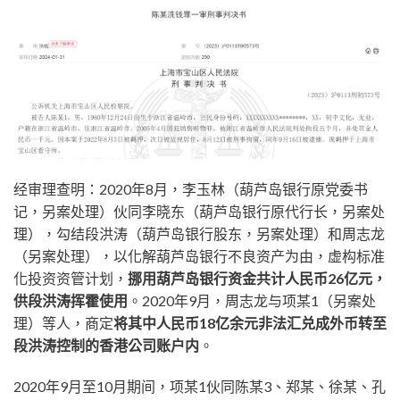
经审理查明：2020年8月，李玉林（葫芦岛银行原党委书
记，另案处理）伙同李晓东（葫芦岛银行原代行长，另案处
理），勾结段洪涛（葫芦岛银行股东，另案处理）和周志龙
（另案处理），以化解葫芦岛银行不良资产为由，虚构标准
化投资资管计划，
挪用葫芦岛银行资金共计人民币26亿元，
供段洪涛挥霍使用
。2020年9月，周志龙与项某1（另案处
理）等人，商定
将其中人民币18亿余元非法汇兑成外币转至
段洪涛控制的香港公司账户内
。
2020年9月至10月期间，项某1伙同陈某3、郑某、徐某、孔