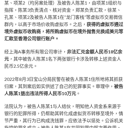
某、项某2（均另案处理）及被告人陈某1，由项某1组织与
指挥，陈某3负责清点、核对资金，郑某负责汇款，徐某、
孔某、项某2及被告人陈某1在“龙门客栈”等虚拟币交易微信
群内，以高于市场价收购虚拟币。之后，
获得的虚拟币通过
境外虚拟币收购商，将所购虚拟币在境外抛售兑换成美元等
汇款至香港公司银行账户。
经上海A事务所有限公司审计，
非法汇兑金额人民币18亿余
元
，其中被告人陈某1名下两张银行卡涉及转移上述资金人
民币2.5亿余元。
2022年8月3日宝山分局民警在被告人陈某1住所地将其抓获
归案，其到案后如实供述了自己的犯罪事实。审理中，
被告
人陈某1退出违法所得人民币10万元
。
法院认为，被告人陈某1与人结伙，明知他人资金系来源于
银行的犯罪所得，仍帮助其转化成虚拟货币转移至境外，情
节严重，其行为已构成洗钱罪，应依法予以惩处。公诉机关
指控的罪名成立。被告人陈某1在共同犯罪中起次要作用，