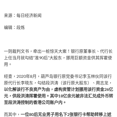
来源：每日经济新闻
编辑：段炼
一则裁判文书，牵出一桩惊天大案！银行原董事长、代行长
上任当月就勾结“准90后”大股东，挪用巨额资金供其挥霍使
用。
经查，2020年8月，葫芦岛银行原党委书记李玉林伙同该行
原代行长李晓东，勾结段洪涛（该行原大股东）、周志龙，
以化解该行不良资产为由，虚构资管计划挪用该行资金26亿
元，供段洪涛挥霍使用。其中18亿余元被非法汇兑成外币转
至段洪涛控制的香港公司账户内。
而其中，
一位80后无业男子用名下2张银行卡帮助转移上述