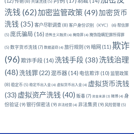
判例
(17)
制裁
(14)
(12)
传销
(8)
共谋洗钱
(5)
洗钱
(62)
加密监管政策
(49)
加密货币
洗钱
(35)
客户尽职调查
(8)
客户身份识别（KYC）
(6)
帮信罪
庞氏骗局
(16)
(5)
掩饰隐瞒犯罪所得罪
恐怖主义融资
(4)
掩隐罪
(4)
欺诈
暗网
(11)
旅行规则
(9)
数字货币洗钱
(7)
(5)
数据盗窃
(4)
(96)
洗钱治理
洗钱手段
(38)
欺诈手段
(14)
(48)
洗钱罪
(22)
混币器
(14)
电信欺诈
(10)
监管政策
虚拟货币洗钱
(8)
稳定币
(5)
稳定币出入金
(4)
虚拟货币出入金
(4)
虚拟资产洗钱
(40)
(33)
身
贩毒
(7)
赌博
(4)
资金来源
(3)
份验证
(9)
银行保密法
(9)
非法集资
(9)
风险管理
(5)
非法经营
(4)