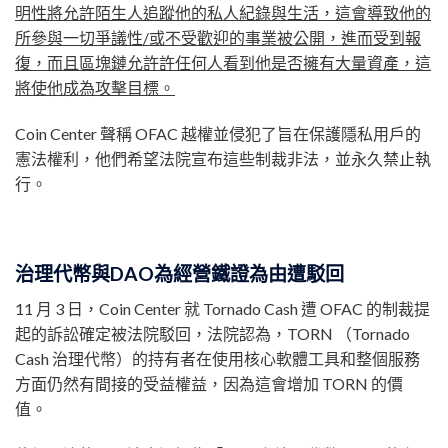
明性將允許陌生人追蹤他的私人紀錄與生活，這會導致他的
所參與一切爭議性/或不受歡迎的事業被公開，進而受到報
復，而且區塊鏈允許許任何人看到他是否擁有大量資產，這
將使他成為攻擊目標。
Coin Center 聲稱 OFAC 越權並侵犯了旨在保護隱私用戶的
憲法權利，他們希望法院宣布這些制裁非法，並永久禁止執
行。
治理代幣與DAO為經營鐵證為由遭駁回
11 月 3 日，Coin Center 就 Tornado Cash 遭 OFAC 的制裁提
起的訴訟確定被法院駁回，法院認為，TORN （Tornado
Cash 治理代幣）的持有者在使用核心軟體工具和整個服務
方面仍然有間接的受益權益，因為這會增加 TORN 的價
值。