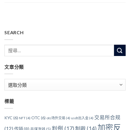
SEARCH
文章分類
文
章
分
標籤
類
交易所合规
KYC
(6)
OTC
(6)
NFT
(4)
otc场外交易
(4)
usdt出入金
(4)
加密反
判例
(17)
制裁
(14)
(12)
传销
(8)
共谋洗钱
(5)