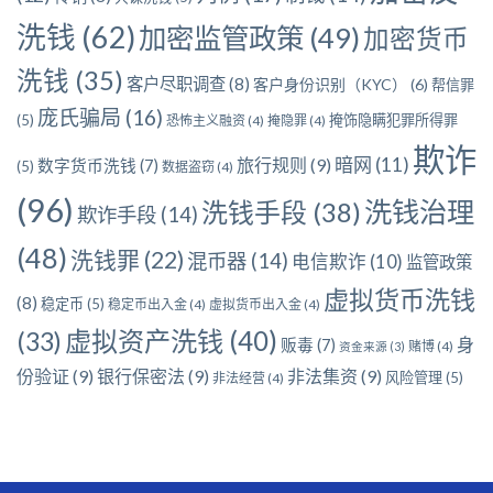
洗钱
(62)
加密监管政策
(49)
加密货币
洗钱
(35)
客户尽职调查
(8)
客户身份识别（KYC）
(6)
帮信罪
庞氏骗局
(16)
(5)
掩饰隐瞒犯罪所得罪
恐怖主义融资
(4)
掩隐罪
(4)
欺诈
暗网
(11)
旅行规则
(9)
数字货币洗钱
(7)
(5)
数据盗窃
(4)
(96)
洗钱治理
洗钱手段
(38)
欺诈手段
(14)
(48)
洗钱罪
(22)
混币器
(14)
电信欺诈
(10)
监管政策
虚拟货币洗钱
(8)
稳定币
(5)
稳定币出入金
(4)
虚拟货币出入金
(4)
虚拟资产洗钱
(40)
(33)
身
贩毒
(7)
赌博
(4)
资金来源
(3)
份验证
(9)
银行保密法
(9)
非法集资
(9)
风险管理
(5)
非法经营
(4)