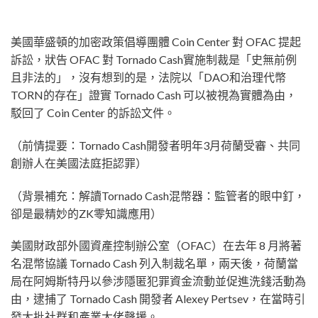
美國華盛頓的加密政策倡導團體 Coin Center 對 OFAC 提起
訴訟，狀告 OFAC 對 Tornado Cash實施制裁是「史無前例
且非法的」，沒有想到的是，法院以「DAO和治理代幣
TORN的存在」證實 Tornado Cash 可以被視為實體為由，
駁回了 Coin Center 的訴訟文件。
（前情提要：Tornado Cash開發者明年3月荷蘭受審、共同
創辦人在美國法庭拒認罪）
（背景補充：解讀Tornado Cash混幣器：監管者的眼中釘，
卻是最精妙的ZK零知識應用）
美國財政部外國資產控制辦公室（OFAC）在去年 8 月將著
名混幣協議 Tornado Cash 列入制裁名單，兩天後，荷蘭當
局在阿姆斯特丹以參涉隱匿犯罪資金流動並促進洗錢活動為
由，逮捕了 Tornado Cash 開發者 Alexey Pertsev，在當時引
發大批社群和產業大佬聲援。