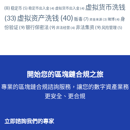
虚拟货币洗钱
(8)
稳定币
(5)
稳定币出入金
(4)
虚拟货币出入金
(4)
虚拟资产洗钱
(40)
(33)
身
贩毒
(7)
赌博
(4)
资金来源
(3)
份验证
(9)
银行保密法
(9)
非法集资
(9)
风险管理
(5)
非法经营
(4)
開始您的區塊鏈合規之旅
專業的區塊鏈合規諮詢服務，讓您的數字資產業務
更安全、更合規
立即諮詢我們的專家