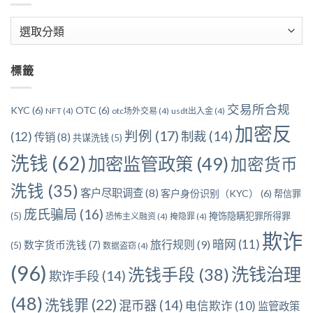
文
章
分
標籤
類
交易所合规
KYC
(6)
OTC
(6)
NFT
(4)
otc场外交易
(4)
usdt出入金
(4)
加密反
判例
(17)
制裁
(14)
(12)
传销
(8)
共谋洗钱
(5)
洗钱
(62)
加密监管政策
(49)
加密货币
洗钱
(35)
客户尽职调查
(8)
客户身份识别（KYC）
(6)
帮信罪
庞氏骗局
(16)
(5)
掩饰隐瞒犯罪所得罪
恐怖主义融资
(4)
掩隐罪
(4)
欺诈
暗网
(11)
旅行规则
(9)
数字货币洗钱
(7)
(5)
数据盗窃
(4)
(96)
洗钱治理
洗钱手段
(38)
欺诈手段
(14)
(48)
洗钱罪
(22)
混币器
(14)
电信欺诈
(10)
监管政策