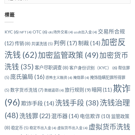
章
分
標籤
類
交易所合规
KYC
(6)
OTC
(6)
NFT
(4)
otc场外交易
(4)
usdt出入金
(4)
加密反
判例
(17)
制裁
(14)
(12)
传销
(8)
共谋洗钱
(5)
洗钱
(62)
加密监管政策
(49)
加密货币
洗钱
(35)
客户尽职调查
(8)
客户身份识别（KYC）
(6)
帮信罪
庞氏骗局
(16)
(5)
掩饰隐瞒犯罪所得罪
恐怖主义融资
(4)
掩隐罪
(4)
欺诈
暗网
(11)
旅行规则
(9)
数字货币洗钱
(7)
(5)
数据盗窃
(4)
(96)
洗钱治理
洗钱手段
(38)
欺诈手段
(14)
(48)
洗钱罪
(22)
混币器
(14)
电信欺诈
(10)
监管政策
虚拟货币洗钱
(8)
稳定币
(5)
稳定币出入金
(4)
虚拟货币出入金
(4)