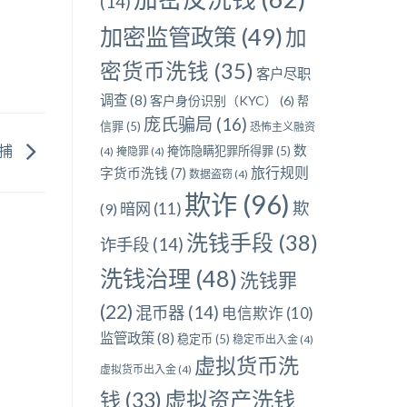
(14)
加密监管政策
(49)
加
密货币洗钱
(35)
客户尽职
调查
(8)
客户身份识别（KYC）
(6)
帮
庞氏骗局
(16)
信罪
(5)
恐怖主义融资
被捕
数
掩饰隐瞒犯罪所得罪
(5)
(4)
掩隐罪
(4)
旅行规则
字货币洗钱
(7)
数据盗窃
(4)
欺诈
(96)
欺
暗网
(11)
(9)
洗钱手段
(38)
诈手段
(14)
洗钱治理
(48)
洗钱罪
(22)
混币器
(14)
电信欺诈
(10)
监管政策
(8)
稳定币
(5)
稳定币出入金
(4)
虚拟货币洗
虚拟货币出入金
(4)
虚拟资产洗钱
钱
(33)