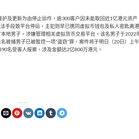
统维护及更新为由停止运作，逾300客户因未能取回近1亿港元资产
不法手段致平台停运，主犯则早已携同虚拟币钱包及私人密匙离
本地男子，涉嫌管理相关虚拟货币交易平台。该名男子于2022年
名被捕男子已被暂控一项“盗窃”罪，案件将于明日（20日）上
90名受害人报案，涉及金额达2亿800万港元。