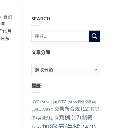
，香港
SEARCH
港潜
11月
午在东
文章分類
文
章
分
標籤
類
KYC
(6)
OTC
(6)
NFT
(4)
otc场外交易
(4)
交易所合规
(12)
传销
usdt出入金
(4)
判例
(17)
制裁
(8)
共谋洗钱
(5)
加密反洗钱
(62)