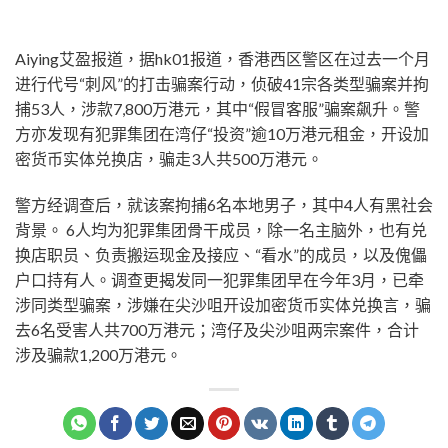
Aiying艾盈报道，据hk01报道，香港西区警区在过去一个月
进行代号“刺风”的打击骗案行动，侦破41宗各类型骗案并拘
捕53人，涉款7,800万港元，其中“假冒客服”骗案飙升。警
方亦发现有犯罪集团在湾仔“投资”逾10万港元租金，开设加
密货币实体兑换店，骗走3人共500万港元。
警方经调查后，就该案拘捕6名本地男子，其中4人有黑社会
背景。 6人均为犯罪集团骨干成员，除一名主脑外，也有兑
换店职员、负责搬运现金及接应、“看水”的成员，以及傀儡
户口持有人。调查更揭发同一犯罪集团早在今年3月，已牵
涉同类型骗案，涉嫌在尖沙咀开设加密货币实体兑换言，骗
去6名受害人共700万港元；湾仔及尖沙咀两宗案件，合计
涉及骗款1,200万港元。