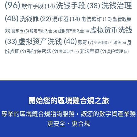
(96)
洗钱治理
洗钱手段
(38)
欺诈手段
(14)
(48)
洗钱罪
(22)
混币器
(14)
电信欺诈
(10)
监管政策
虚拟货币洗钱
(8)
稳定币
(5)
稳定币出入金
(4)
虚拟货币出入金
(4)
虚拟资产洗钱
(40)
(33)
身
贩毒
(7)
赌博
(4)
资金来源
(3)
份验证
(9)
银行保密法
(9)
非法集资
(9)
风险管理
(5)
非法经营
(4)
開始您的區塊鏈合規之旅
專業的區塊鏈合規諮詢服務，讓您的數字資產業務
更安全、更合規