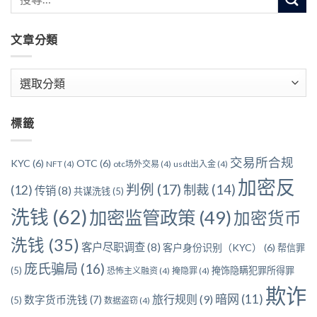
文章分類
文
章
分
標籤
類
交易所合规
KYC
(6)
OTC
(6)
NFT
(4)
otc场外交易
(4)
usdt出入金
(4)
加密反
判例
(17)
制裁
(14)
(12)
传销
(8)
共谋洗钱
(5)
洗钱
(62)
加密监管政策
(49)
加密货币
洗钱
(35)
客户尽职调查
(8)
客户身份识别（KYC）
(6)
帮信罪
庞氏骗局
(16)
(5)
掩饰隐瞒犯罪所得罪
恐怖主义融资
(4)
掩隐罪
(4)
欺诈
暗网
(11)
旅行规则
(9)
数字货币洗钱
(7)
(5)
数据盗窃
(4)