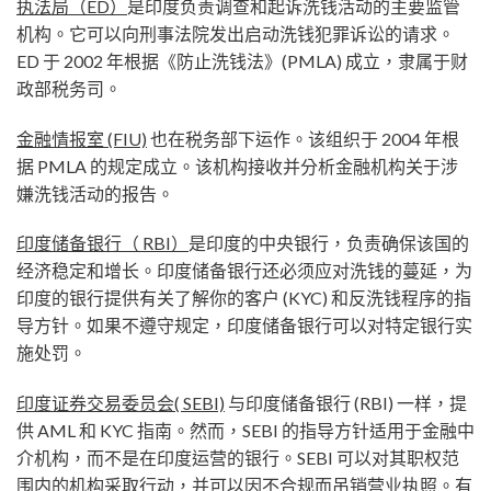
执法局（ED）
是印度负责调查和起诉洗钱活动的主要监管
机构。它可以向刑事法院发出启动洗钱犯罪诉讼的请求。
ED 于 2002 年根据《防止洗钱法》(PMLA) 成立，隶属于财
政部税务司。
金融情报室 (FIU)
也在税务部下运作。该组织于 2004 年根
据 PMLA 的规定成立。该机构接收并分析金融机构关于涉
嫌洗钱活动的报告。
印度储备银行（ RBI）
是印度的中央银行，负责确保该国的
经济稳定和增长。印度储备银行还必须应对洗钱的蔓延，为
印度的银行提供有关了解你的客户 (KYC) 和反洗钱程序的指
导方针。如果不遵守规定，印度储备银行可以对特定银行实
施处罚。
印度证券交易委员会( SEBI)
与印度储备银行 (RBI) 一样，提
供 AML 和 KYC 指南。然而，SEBI 的指导方针适用于金融中
介机构，而不是在印度运营的银行。SEBI 可以对其职权范
围内的机构采取行动，并可以因不合规而吊销营业执照。有