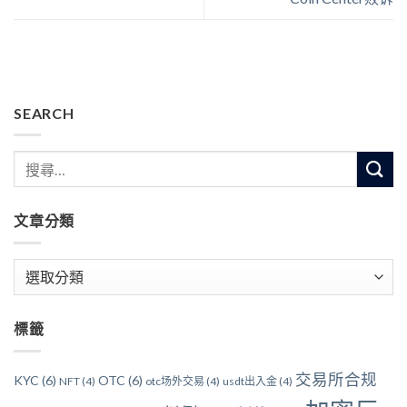
SEARCH
文章分類
文
章
分
標籤
類
交易所合规
KYC
(6)
OTC
(6)
NFT
(4)
otc场外交易
(4)
usdt出入金
(4)