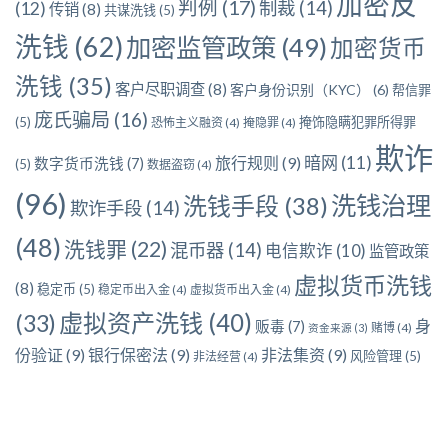
加密反
判例
(17)
制裁
(14)
(12)
传销
(8)
共谋洗钱
(5)
洗钱
(62)
加密监管政策
(49)
加密货币
洗钱
(35)
客户尽职调查
(8)
客户身份识别（KYC）
(6)
帮信罪
庞氏骗局
(16)
(5)
掩饰隐瞒犯罪所得罪
恐怖主义融资
(4)
掩隐罪
(4)
欺诈
暗网
(11)
旅行规则
(9)
数字货币洗钱
(7)
(5)
数据盗窃
(4)
(96)
洗钱治理
洗钱手段
(38)
欺诈手段
(14)
(48)
洗钱罪
(22)
混币器
(14)
电信欺诈
(10)
监管政策
虚拟货币洗钱
(8)
稳定币
(5)
稳定币出入金
(4)
虚拟货币出入金
(4)
虚拟资产洗钱
(40)
(33)
身
贩毒
(7)
赌博
(4)
资金来源
(3)
份验证
(9)
银行保密法
(9)
非法集资
(9)
风险管理
(5)
非法经营
(4)