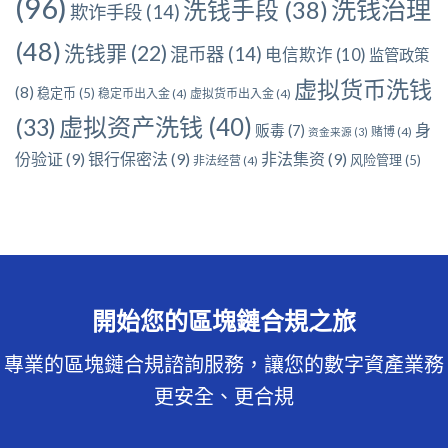
(96)
洗钱治理
洗钱手段
(38)
欺诈手段
(14)
(48)
洗钱罪
(22)
混币器
(14)
电信欺诈
(10)
监管政策
虚拟货币洗钱
(8)
稳定币
(5)
稳定币出入金
(4)
虚拟货币出入金
(4)
虚拟资产洗钱
(40)
(33)
身
贩毒
(7)
赌博
(4)
资金来源
(3)
份验证
(9)
银行保密法
(9)
非法集资
(9)
风险管理
(5)
非法经营
(4)
開始您的區塊鏈合規之旅
專業的區塊鏈合規諮詢服務，讓您的數字資產業務
更安全、更合規