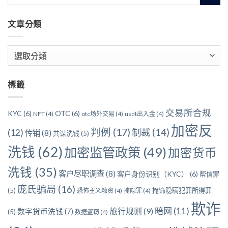
文章分類
文
章
分
標籤
類
交易所合规
KYC
(6)
OTC
(6)
NFT
(4)
otc场外交易
(4)
usdt出入金
(4)
加密反
判例
(17)
制裁
(14)
(12)
传销
(8)
共谋洗钱
(5)
洗钱
(62)
加密监管政策
(49)
加密货币
洗钱
(35)
客户尽职调查
(8)
客户身份识别（KYC）
(6)
帮信罪
庞氏骗局
(16)
(5)
掩饰隐瞒犯罪所得罪
恐怖主义融资
(4)
掩隐罪
(4)
欺诈
暗网
(11)
旅行规则
(9)
数字货币洗钱
(7)
(5)
数据盗窃
(4)