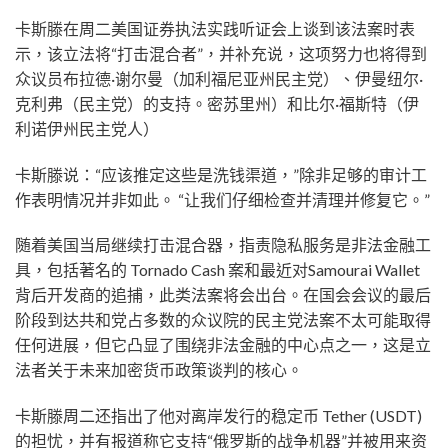
卡斯滕在周二美国证券执法实践听证会上谈到该法案时表
示，该立法将“打击混合者”，并补充说，这项努力也将得到
众议员布拉德·谢尔曼（加利福尼亚州民主党）、伊曼纽尔·
克利弗（民主党）的支持。密苏里州）和比尔·福斯特（伊
利诺伊州民主党人）
卡斯滕说：“应该推定这些是洗钱渠道，”除非足够的审计工
作表明情况并非如此。 “让我们仔细检查并清理并修复它。”
随着美国当局继续打击混合器，指责隐私服务是非法金融工
具，包括著名的 Tornado Cash 案和最近对Samourai Wallet
背后开发商的追捕，此类法案将会出台。在国会会议的最后
阶段到达共和党占多数的众议院的民主党法案不太可能取得
任何进展，但它凸显了围绕非法金融的中心点之一，这是立
法者关于未来加密货币政策谈判的核心。
卡斯滕周二还指出了他对离岸发行的稳定币 Tether (USDT)
的担忧，并有报道称它支持“俄罗斯的战争机器”并被用来资