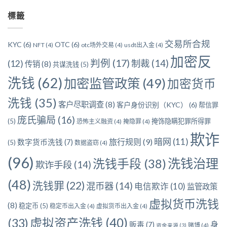
分
標籤
類
交易所合规
KYC
(6)
OTC
(6)
NFT
(4)
otc场外交易
(4)
usdt出入金
(4)
加密反
判例
(17)
制裁
(14)
(12)
传销
(8)
共谋洗钱
(5)
洗钱
(62)
加密监管政策
(49)
加密货币
洗钱
(35)
客户尽职调查
(8)
客户身份识别（KYC）
(6)
帮信罪
庞氏骗局
(16)
(5)
掩饰隐瞒犯罪所得罪
恐怖主义融资
(4)
掩隐罪
(4)
欺诈
暗网
(11)
旅行规则
(9)
数字货币洗钱
(7)
(5)
数据盗窃
(4)
(96)
洗钱治理
洗钱手段
(38)
欺诈手段
(14)
(48)
洗钱罪
(22)
混币器
(14)
电信欺诈
(10)
监管政策
虚拟货币洗钱
(8)
稳定币
(5)
稳定币出入金
(4)
虚拟货币出入金
(4)
虚拟资产洗钱
(40)
(33)
身
贩毒
(7)
赌博
(4)
资金来源
(3)