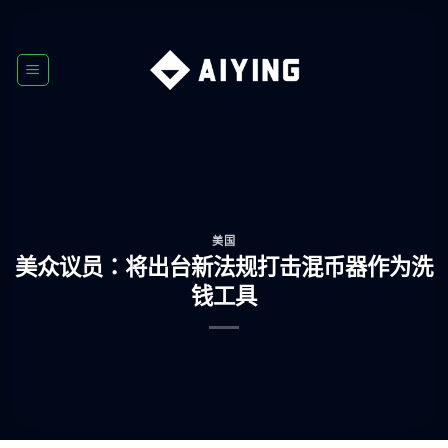
Skip
to
content
美国
美众议员：将出台新法规打击混币器作为洗
钱工具