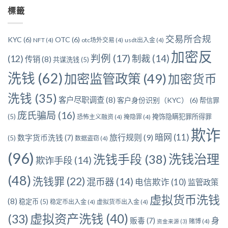
分
標籤
類
交易所合规
KYC
(6)
OTC
(6)
NFT
(4)
otc场外交易
(4)
usdt出入金
(4)
加密反
判例
(17)
制裁
(14)
(12)
传销
(8)
共谋洗钱
(5)
洗钱
(62)
加密监管政策
(49)
加密货币
洗钱
(35)
客户尽职调查
(8)
客户身份识别（KYC）
(6)
帮信罪
庞氏骗局
(16)
(5)
掩饰隐瞒犯罪所得罪
恐怖主义融资
(4)
掩隐罪
(4)
欺诈
暗网
(11)
旅行规则
(9)
数字货币洗钱
(7)
(5)
数据盗窃
(4)
(96)
洗钱治理
洗钱手段
(38)
欺诈手段
(14)
(48)
洗钱罪
(22)
混币器
(14)
电信欺诈
(10)
监管政策
虚拟货币洗钱
(8)
稳定币
(5)
稳定币出入金
(4)
虚拟货币出入金
(4)
虚拟资产洗钱
(40)
(33)
身
贩毒
(7)
赌博
(4)
资金来源
(3)