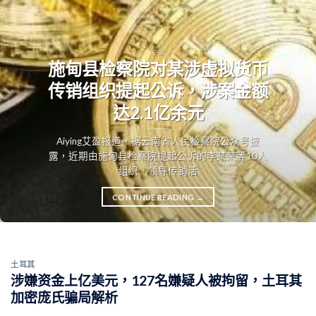
中国
施甸县检察院对某涉虚拟货币
传销组织提起公诉，涉案金额
达2.1亿余元
Aiying艾盈报道，据云南省人民检察院公众号披
露，近期由施甸县检察院提起公诉的李某某等10人
组织、领导传销活
CONTINUE READING
→
土耳其
涉嫌资金上亿美元，127名嫌疑人被拘留，土耳其
加密庞氏骗局解析