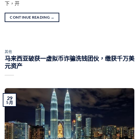
下，开
CONTINUE READING
→
其他
马来西亚破获一虚拟币诈骗洗钱团伙，缴获千万美
元资产
29
5 月