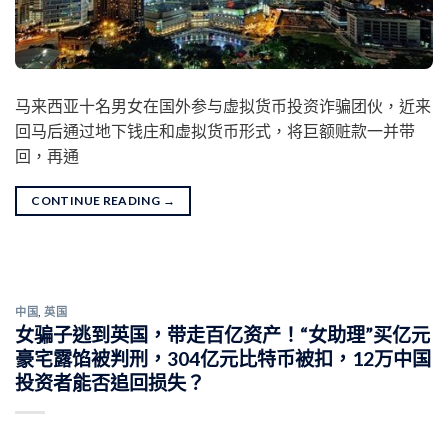
马来西亚十名男女在国外参与虚拟货币投资诈骗团伙，近来
回马后通过地下钱庄和虚拟货币形式，将巨额赃款一并带
回，再通
CONTINUE READING
→
中国
,
英国
女骗子逃到英国，带走百亿资产！“女助理”买亿元
豪宅露馅被判刑，304亿元比特币被扣，12万中国
投资者能否追回损失？