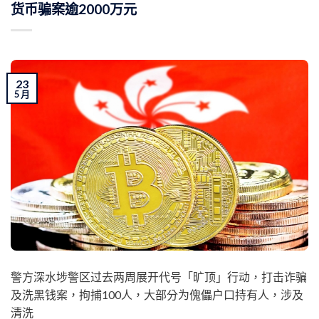
货币骗案逾2000万元
23
5 月
警方深水埗警区过去两周展开代号「旷顶」行动，打击诈骗
及洗黑钱案，拘捕100人，大部分为傀儡户口持有人，涉及
清洗