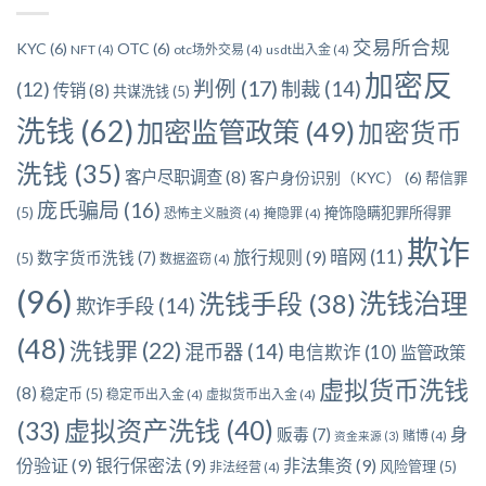
交易所合规
KYC
(6)
OTC
(6)
NFT
(4)
otc场外交易
(4)
usdt出入金
(4)
加密反
判例
(17)
制裁
(14)
(12)
传销
(8)
共谋洗钱
(5)
洗钱
(62)
加密监管政策
(49)
加密货币
洗钱
(35)
客户尽职调查
(8)
客户身份识别（KYC）
(6)
帮信罪
庞氏骗局
(16)
(5)
掩饰隐瞒犯罪所得罪
恐怖主义融资
(4)
掩隐罪
(4)
欺诈
暗网
(11)
旅行规则
(9)
数字货币洗钱
(7)
(5)
数据盗窃
(4)
(96)
洗钱治理
洗钱手段
(38)
欺诈手段
(14)
(48)
洗钱罪
(22)
混币器
(14)
电信欺诈
(10)
监管政策
虚拟货币洗钱
(8)
稳定币
(5)
稳定币出入金
(4)
虚拟货币出入金
(4)
虚拟资产洗钱
(40)
(33)
身
贩毒
(7)
赌博
(4)
资金来源
(3)
份验证
(9)
银行保密法
(9)
非法集资
(9)
风险管理
(5)
非法经营
(4)