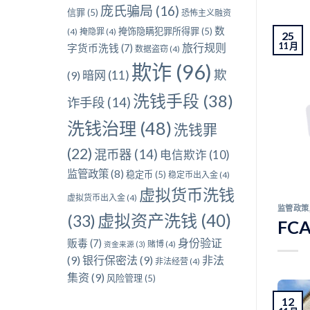
庞氏骗局
(16)
信罪
(5)
恐怖主义融资
数
掩饰隐瞒犯罪所得罪
(5)
(4)
掩隐罪
(4)
25
11 月
旅行规则
字货币洗钱
(7)
数据盗窃
(4)
欺诈
(96)
欺
暗网
(11)
(9)
洗钱手段
(38)
诈手段
(14)
洗钱治理
(48)
洗钱罪
(22)
混币器
(14)
电信欺诈
(10)
监管政策
(8)
稳定币
(5)
稳定币出入金
(4)
虚拟货币洗钱
虚拟货币出入金
(4)
监管政策
虚拟资产洗钱
(40)
(33)
FC
身份验证
贩毒
(7)
赌博
(4)
资金来源
(3)
(9)
银行保密法
(9)
非法
非法经营
(4)
集资
(9)
风险管理
(5)
12