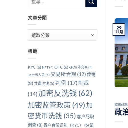
文章分類
29
11 月
文
章
分
標籤
類
KYC
(6)
OTC
(6)
NFT
(4)
otc场外交易
(4)
交易所合规
(12)
传销
usdt出入金
(4)
判例
(17)
制裁
(8)
共谋洗钱
(5)
加密反洗钱
(62)
(14)
加密监管政策
(49)
加
监管政策
政治
密货币洗钱
(35)
客户尽职
调查
(8)
客户身份识别（KYC）
(6)
帮