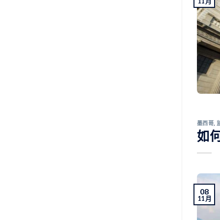
11 月
墨西哥
,
如
08
11 月