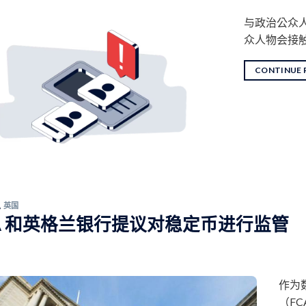
与政治公众人
众人物会接
CONTINUE 
,
英国
A 和英格兰银行提议对稳定币进行监管
作为
（F