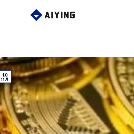
Skip
to
content
10
11 月