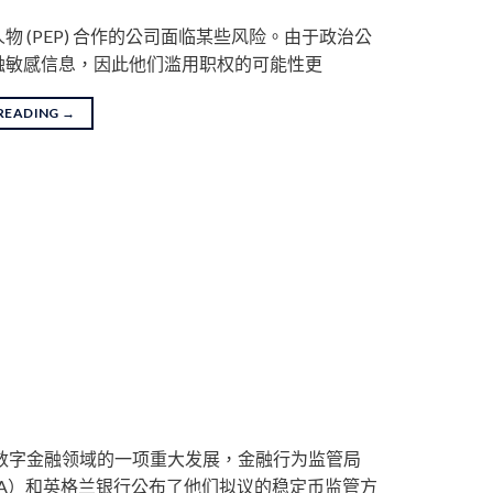
物 (PEP) 合作的公司面临某些风险。由于政治公
触敏感信息，因此他们滥用职权的可能性更
READING
→
数字金融领域的一项重大发展，金融行为监管局
CA）和英格兰银行公布了他们拟议的稳定币监管方