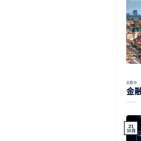
反欺诈
金
21
10 月