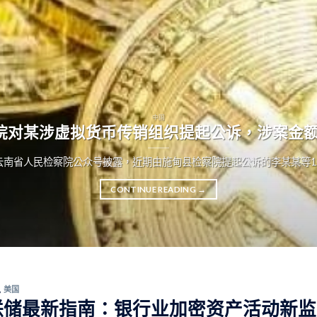
中国
院对某涉虚拟货币传销组织提起公诉，涉案金额达
，据云南省人民检察院公众号披露，近期由施甸县检察院提起公诉的李某某等
CONTINUE READING
→
,
美国
联储最新指南：银行业加密资产活动新监