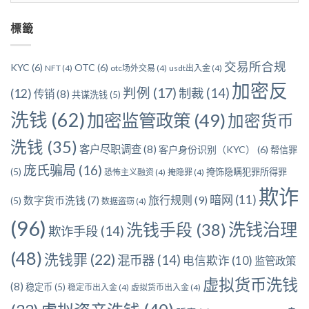
分
標籤
類
交易所合规
KYC
(6)
OTC
(6)
NFT
(4)
otc场外交易
(4)
usdt出入金
(4)
加密反
判例
(17)
制裁
(14)
(12)
传销
(8)
共谋洗钱
(5)
洗钱
(62)
加密监管政策
(49)
加密货币
洗钱
(35)
客户尽职调查
(8)
客户身份识别（KYC）
(6)
帮信罪
庞氏骗局
(16)
(5)
掩饰隐瞒犯罪所得罪
恐怖主义融资
(4)
掩隐罪
(4)
欺诈
暗网
(11)
旅行规则
(9)
数字货币洗钱
(7)
(5)
数据盗窃
(4)
(96)
洗钱治理
洗钱手段
(38)
欺诈手段
(14)
(48)
洗钱罪
(22)
混币器
(14)
电信欺诈
(10)
监管政策
虚拟货币洗钱
(8)
稳定币
(5)
稳定币出入金
(4)
虚拟货币出入金
(4)