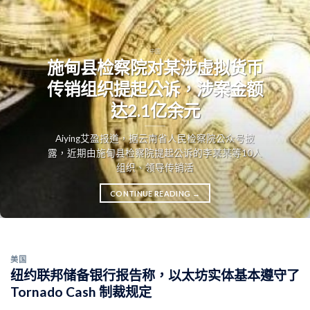
中国
施甸县检察院对某涉虚拟货币
传销组织提起公诉，涉案金额
达2.1亿余元
Aiying艾盈报道，据云南省人民检察院公众号披
露，近期由施甸县检察院提起公诉的李某某等10人
组织、领导传销活
CONTINUE READING
→
美国
纽约联邦储备银行报告称，以太坊实体基本遵守了
Tornado Cash 制裁规定