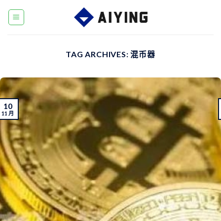
Skip
to
content
TAG ARCHIVES:
混币器
10
11 月