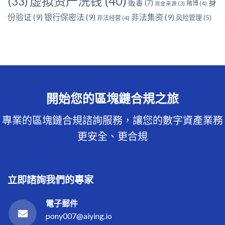
虚拟资产洗钱
(40)
(33)
身
贩毒
(7)
赌博
(4)
资金来源
(3)
份验证
(9)
银行保密法
(9)
非法集资
(9)
风险管理
(5)
非法经营
(4)
開始您的區塊鏈合規之旅
專業的區塊鏈合規諮詢服務，讓您的數字資產業務
更安全、更合規
立即諮詢我們的專家
電子郵件
pony007@aiying.io