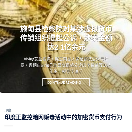
中国
施甸县检察院对某涉虚拟货币
传销组织提起公诉，涉案金额
达2.1亿余元
Aiying艾盈报道，据云南省人民检察院公众号披
露，近期由施甸县检察院提起公诉的李某某等10人
组织、领导传销活
CONTINUE READING
→
印度
印度正监控暗网贩毒活动中的加密货币支付行为