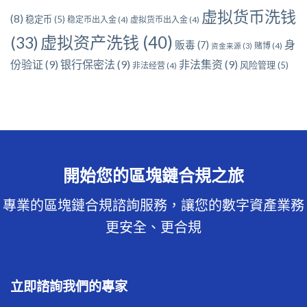
虚拟货币洗钱
(8)
稳定币
(5)
稳定币出入金
(4)
虚拟货币出入金
(4)
虚拟资产洗钱
(40)
(33)
身
贩毒
(7)
赌博
(4)
资金来源
(3)
份验证
(9)
银行保密法
(9)
非法集资
(9)
风险管理
(5)
非法经营
(4)
開始您的區塊鏈合規之旅
專業的區塊鏈合規諮詢服務，讓您的數字資產業務
更安全、更合規
立即諮詢我們的專家