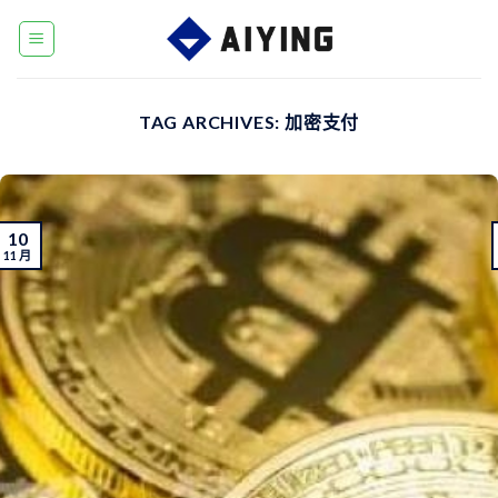
Skip
to
content
TAG ARCHIVES:
加密支付
10
11 月