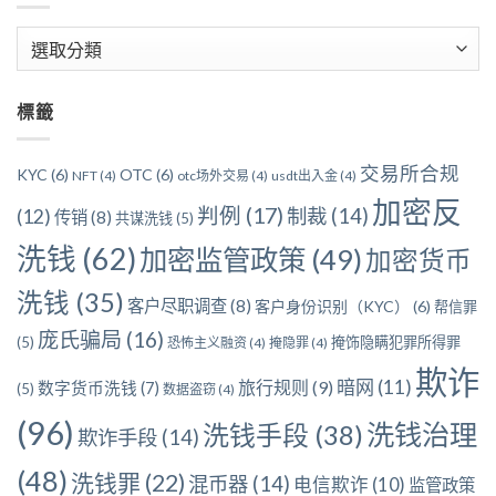
文
章
分
標籤
類
交易所合规
KYC
(6)
OTC
(6)
NFT
(4)
otc场外交易
(4)
usdt出入金
(4)
加密反
判例
(17)
制裁
(14)
(12)
传销
(8)
共谋洗钱
(5)
洗钱
(62)
加密监管政策
(49)
加密货币
洗钱
(35)
客户尽职调查
(8)
客户身份识别（KYC）
(6)
帮信罪
庞氏骗局
(16)
(5)
掩饰隐瞒犯罪所得罪
恐怖主义融资
(4)
掩隐罪
(4)
欺诈
暗网
(11)
旅行规则
(9)
数字货币洗钱
(7)
(5)
数据盗窃
(4)
(96)
洗钱治理
洗钱手段
(38)
欺诈手段
(14)
(48)
洗钱罪
(22)
混币器
(14)
电信欺诈
(10)
监管政策