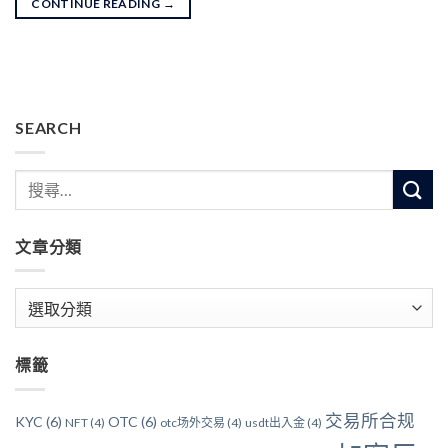
CONTINUE READING
→
SEARCH
文章分類
文
章
分
標籤
類
交易所合规
KYC
(6)
OTC
(6)
NFT
(4)
otc场外交易
(4)
usdt出入金
(4)