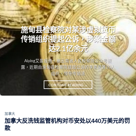
中国
施甸县检察院对某涉虚拟货币
传销组织提起公诉，涉案金额
达2.1亿余元
Aiying艾盈报道，据云南省人民检察院公众号披
露，近期由施甸县检察院提起公诉的李某某等10人
组织、领导传销活
CONTINUE READING
→
加拿大
加拿大反洗钱监管机构对币安处以440万美元的罚
款