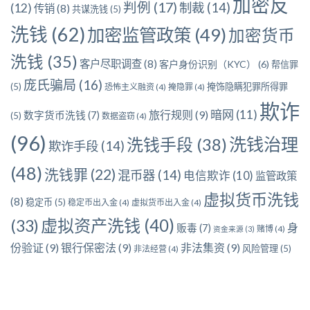
加密反
判例
(17)
制裁
(14)
(12)
传销
(8)
共谋洗钱
(5)
洗钱
(62)
加密监管政策
(49)
加密货币
洗钱
(35)
客户尽职调查
(8)
客户身份识别（KYC）
(6)
帮信罪
庞氏骗局
(16)
(5)
掩饰隐瞒犯罪所得罪
恐怖主义融资
(4)
掩隐罪
(4)
欺诈
暗网
(11)
旅行规则
(9)
数字货币洗钱
(7)
(5)
数据盗窃
(4)
(96)
洗钱治理
洗钱手段
(38)
欺诈手段
(14)
(48)
洗钱罪
(22)
混币器
(14)
电信欺诈
(10)
监管政策
虚拟货币洗钱
(8)
稳定币
(5)
稳定币出入金
(4)
虚拟货币出入金
(4)
虚拟资产洗钱
(40)
(33)
身
贩毒
(7)
赌博
(4)
资金来源
(3)
份验证
(9)
银行保密法
(9)
非法集资
(9)
风险管理
(5)
非法经营
(4)