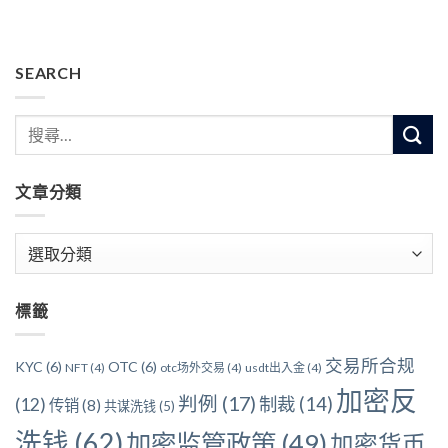
SEARCH
文章分類
文
章
分
標籤
類
交易所合规
KYC
(6)
OTC
(6)
NFT
(4)
otc场外交易
(4)
usdt出入金
(4)
加密反
判例
(17)
制裁
(14)
(12)
传销
(8)
共谋洗钱
(5)
洗钱
(62)
加密监管政策
(49)
加密货币