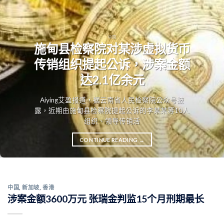
中国
施甸县检察院对某涉虚拟货币
传销组织提起公诉，涉案金额
达2.1亿余元
Aiying艾盈报道，据云南省人民检察院公众号披
露，近期由施甸县检察院提起公诉的李某某等10人
组织、领导传销活
CONTINUE READING
→
中国
,
新加坡
,
香港
涉案金额3600万元 张瑞金判监15个月刑期最长