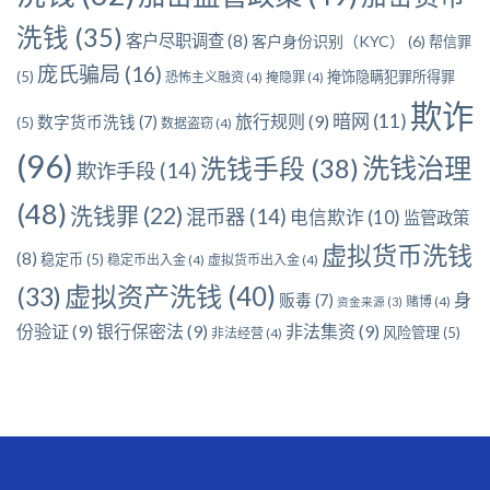
洗钱
(35)
客户尽职调查
(8)
客户身份识别（KYC）
(6)
帮信罪
庞氏骗局
(16)
(5)
掩饰隐瞒犯罪所得罪
恐怖主义融资
(4)
掩隐罪
(4)
欺诈
暗网
(11)
旅行规则
(9)
数字货币洗钱
(7)
(5)
数据盗窃
(4)
(96)
洗钱治理
洗钱手段
(38)
欺诈手段
(14)
(48)
洗钱罪
(22)
混币器
(14)
电信欺诈
(10)
监管政策
虚拟货币洗钱
(8)
稳定币
(5)
稳定币出入金
(4)
虚拟货币出入金
(4)
虚拟资产洗钱
(40)
(33)
身
贩毒
(7)
赌博
(4)
资金来源
(3)
份验证
(9)
银行保密法
(9)
非法集资
(9)
风险管理
(5)
非法经营
(4)