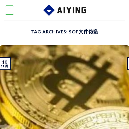
Skip
to
content
TAG ARCHIVES:
SOF文件伪造
10
11 月