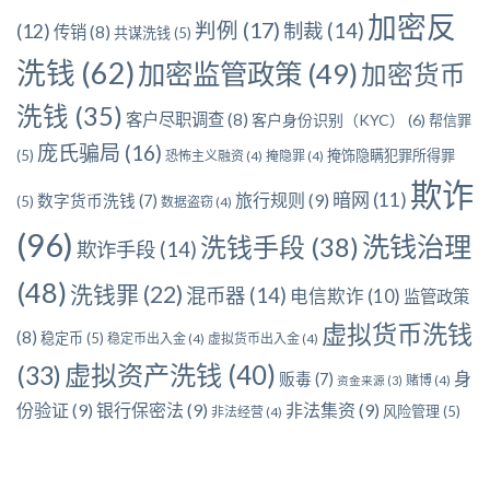
加密反
判例
(17)
制裁
(14)
(12)
传销
(8)
共谋洗钱
(5)
洗钱
(62)
加密监管政策
(49)
加密货币
洗钱
(35)
客户尽职调查
(8)
客户身份识别（KYC）
(6)
帮信罪
庞氏骗局
(16)
(5)
掩饰隐瞒犯罪所得罪
恐怖主义融资
(4)
掩隐罪
(4)
欺诈
暗网
(11)
旅行规则
(9)
数字货币洗钱
(7)
(5)
数据盗窃
(4)
(96)
洗钱治理
洗钱手段
(38)
欺诈手段
(14)
(48)
洗钱罪
(22)
混币器
(14)
电信欺诈
(10)
监管政策
虚拟货币洗钱
(8)
稳定币
(5)
稳定币出入金
(4)
虚拟货币出入金
(4)
虚拟资产洗钱
(40)
(33)
身
贩毒
(7)
赌博
(4)
资金来源
(3)
份验证
(9)
银行保密法
(9)
非法集资
(9)
风险管理
(5)
非法经营
(4)