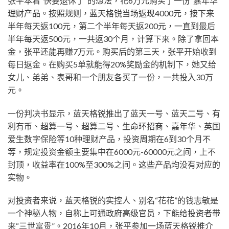
张平本着“快要退休了”的想法，花6万元购买了一份“嘉年华”
理财产品。按照规则，蓝天格锐当场返现4000元，接下来
半年每天返100元，第二个半年每天返200元，一直到最后
半年每天返500元，一共返30个月，计算下来。除了拿回本
金，张平还能再赚7万元。购买后的第三天，张平开始收到
每日返金。在购买5单就能得20%奖励金的机制下，她又给
女儿、弟弟、表哥和一个朋友各买了一份，一共投入30万
元。
一份判决书显示，蓝天格锐推出了蓝天一号、蓝天二号、有
利有币、超算一号、超算二号、生命环招商、嘉年华、英国
爱生数字保险等10种理财产品，投资周期在6到30个月不
等，规定投资金额主要集中在6000元-60000元之间，上不
封顶，收益率在100%至300%之间。这些产品均没有对应的
实物。
对投资者来说，蓝天格锐的实控人、别名“花花”的钱志敏是
一个神秘人物，自称上可通政府高级官员，下能给投资者带
来“三世富贵”。2016年10月，张平参加一场蓝天格锐推介