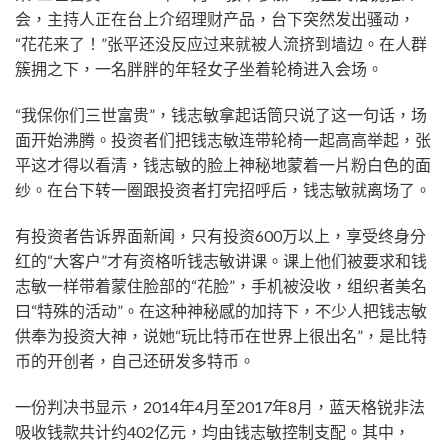
会，主持人正在台上介绍理财产品，台下突然发出骚动，
“花花来了！”张平还没反应过来就被人流挤到墙边。在人群
簇拥之下，一名胖胖的年轻女子坐着轮椅进入会场。
“我保你们三世富贵”，钱志敏拿起话筒只说了这一句话，场
面开始沸腾。投资者们把钱志敏连带轮椅一起高高举起，张
平这才得以看清，钱志敏的脸上神秘地蒙着一片粉白色的面
纱。在台下转一圈跟投资者打完招呼后，钱志敏就离场了。
有投资者告诉界面新闻，只有投资600万以上，享受终身分
红的“大客户”才有资格听钱志敏讲课。课上他们被要求和钱
志敏一样带着蒙住脸部的“花脸”，手机被没收，组织者美名
曰“特殊的活动”。在这种神秘感的加持下，不少人把钱志敏
供奉为投资大神，说她“玩比特币在世界上很出名”，是比特
币的开创者，自己还研发多特币。
一份判决书显示，2014年4月至2017年8月，蓝天格锐非法
吸收钱款共计约402亿元，均由钱志敏控制支配。其中，