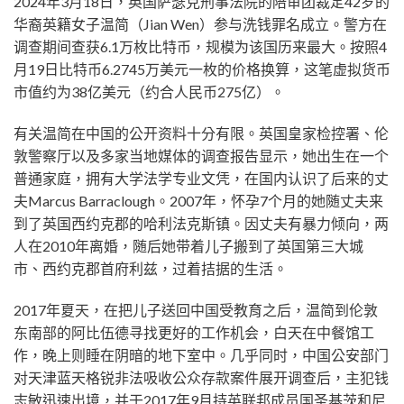
2024年3月18日，英国萨瑟克刑事法院的陪审团裁定42岁的
华裔英籍女子温简（Jian Wen）参与洗钱罪名成立。警方在
调查期间查获6.1万枚比特币，规模为该国历来最大。按照4
月19日比特币6.2745万美元一枚的价格换算，这笔虚拟货币
市值约为38亿美元（约合人民币275亿）。
有关温简在中国的公开资料十分有限。英国皇家检控署、伦
敦警察厅以及多家当地媒体的调查报告显示，她出生在一个
普通家庭，拥有大学法学专业文凭，在国内认识了后来的丈
夫Marcus Barraclough。2007年，怀孕7个月的她随丈夫来
到了英国西约克郡的哈利法克斯镇。因丈夫有暴力倾向，两
人在2010年离婚，随后她带着儿子搬到了英国第三大城
市、西约克郡首府利兹，过着拮据的生活。
2017年夏天，在把儿子送回中国受教育之后，温简到伦敦
东南部的阿比伍德寻找更好的工作机会，白天在中餐馆工
作，晚上则睡在阴暗的地下室中。几乎同时，中国公安部门
对天津蓝天格锐非法吸收公众存款案件展开调查后，主犯钱
志敏迅速出境，并于2017年9月持英联邦成员国圣基茨和尼