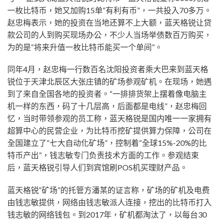
一枚比特币，她又加购15单“有利有币”，一共投入70多万。
赵忠梅表示，她的投资在当地还算不上大额，蓝天格锐让贷
款公司的人到购买现场办公，不少人当场举债数百万购买，
为的是“将来升值一枚比特币能买一个单间”。
同年4月，赵忠梅一行数百名沈阳投资者乘大巴来到蓝天格
锐位于天津北辰区大张庄镇的矿场参观矿机。在现场，她遇
到了来自全国各地的投资者。“一排排货架上摆着像电脑主
机一样的东西，码了十几层高，后面都是电线”，赵忠梅回
忆，当时带领参观的员工称，蓝天格锐是国内唯一一家拥有
超算中心的民营企业，为比特币挖矿提供算力保障，公司在
全国建立了“七大自动化矿场”，控制着“全球15%-20%的比
特币产出”，钱志敏专门负责技术方面的工作。参观结束
后，蓝天格锐引导人们到宾馆刷POS机买理财产品。
蓝天格锐“矿场”的托管方潘某的证言称，矿场的矿机及电费
由钱志敏提供，网络由钱志敏派人连接，挖出的比特币打入
钱志敏的网络钱包。到2017年，矿机都淘汰了，以每台30