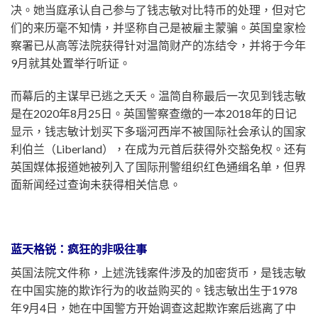
决。她当庭承认自己参与了钱志敏对比特币的处理，但对它
们的来历毫不知情，并坚称自己是被雇主蒙骗。英国皇家检
察署已从高等法院获得针对温简财产的冻结令，并将于今年
9月就其处置举行听证。
而幕后的主谋早已逃之夭夭。温简自称最后一次见到钱志敏
是在2020年8月25日。英国警察查缴的一本2018年的日记
显示，钱志敏计划买下多瑙河西岸不被国际社会承认的国家
利伯兰（Liberland），在成为元首后获得外交豁免权。还有
英国媒体报道她被列入了国际刑警组织红色通缉名单，但界
面新闻经过查询未获得相关信息。
蓝天格锐：疯狂的非吸往事
英国法院文件称，上述洗钱案件涉及的加密货币，是钱志敏
在中国实施的欺诈行为的收益购买的。钱志敏出生于1978
年9月4日，她在中国警方开始调查这起欺诈案后逃离了中