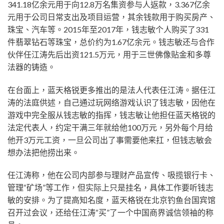
341.18亿余元用于向12.8万名集资参与人返款，3.367亿余
元用于公司日常支出及项目运营，其余钱款用于购买房产、
珠宝、汽车等。2015年至2017年，钱志敏个人购买了331
件翡翠钻石等珠宝，总价约为1.67亿余元。钱志敏还与合作
伙伴任江涛先后出资121.5万元，用于三世佛像贴金和多尊
法器的铸造。
在台面上，蓝天格锐更多推出的是法人代表任江涛。据任江
涛的法庭供述，自己通过玩网络游戏认识了钱志敏，因他在
游戏中完全服从钱志敏的指挥，钱志敏让他担任蓝天格锐的
法定代表人，约定干满三年就给他100万元，另外每个月给
他开3万元工资，一旦公司出了事需要他来扛，但钱志敏会
想办法把他捞出来。
任江涛称，他在公司内部参与理财产品宣传、吸揽银行卡、
管理“矿场”等工作，但实际上只是挂名，具体工作要听钱志
敏的安排。为了提高知名度，蓝天格锐在北京钓鱼台国宾馆
召开过会议，还给任江涛“买”了一个中国商界诚信领袖的称