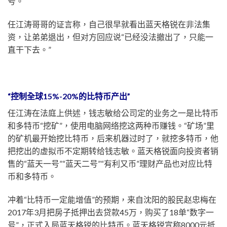
号。
任江涛哥哥的证言称，自己很早就看出蓝天格锐在非法集
资，让弟弟退出，但对方回应说“已经没法撤出了，只能一
直干下去。”
“控制全球15%-20%的比特币产出”
任江涛在法庭上供述，钱志敏给公司定的业务之一是比特币
和多特币“挖矿”，使用电脑网络挖这两种币赚钱。“矿场”里
的矿机最开始挖比特币，后来机器过时了，就挖多特币，他
把挖出的虚拟币不定期转给钱志敏。蓝天格锐面向投资者销
售的“蓝天一号”“蓝天二号”“有利又币”理财产品也对应比特
币和多特币。
冲着“比特币一定能增值”的预期，来自沈阳的股民赵忠梅在
2017年3月把房子抵押出去贷款45万，购买了18单“数字一
号”，正式入局蓝天格锐的比特币。蓝天格锐宣称8000元抵