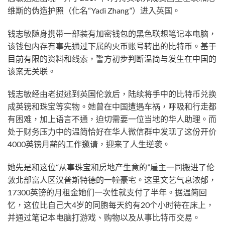
维斯的伪造护照（化名“Yadi Zhang”）进入英国。
钱志敏随身携带一部装有加密钱包的黑色联想笔记本电脑，
该钱包内存有事先通过下属的火币账号转出的比特币。基于
目前有限的资料和线索，警方初步判断温简与发生在中国的
该案无关联。
钱志敏经由老挝逃到英国伦敦后，陆续将手中的比特币兑换
成英镑和珠宝等实物。她曾在中国遭遇车祸，呼吸和行走都
有困难，加上语言不通，迫切需要一位当地的华人助理。而
处于财务压力中的温简恰好在华人微信群中发现了这份开价
4000英镑月薪的工作邀请，迎来了人生逆袭。
她先是和这位“从事珠宝和房地产生意的”雇主一同搬进了伦
敦北部富人区汉普斯特德的一幢豪宅。这里文艺气息浓郁，
17300英镑的月租金她们一次性就支付了半年。据温简回
忆，这位比自己大4岁的同胞每天约有20个小时待在床上，
并通过笔记本电脑打游戏、购物以及从事比特币交易。