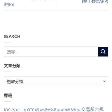
(金十数据APP)
密货币
SEARCH
文章分類
文
章
分
標籤
類
交易所合规
KYC
(6)
OTC
(6)
NFT
(4)
otc场外交易
(4)
usdt出入金
(4)