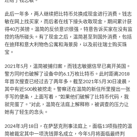
此后一年多，两人继续把比特币兑换成现金进行消费。钱志
敏在网上找买家，而后者在线下接头收取现金，期间累计获
得40万英镑。温简的反侦意识很强，特意告诉买家在没有监
控的场所碰头。有了现金之后，温简甚至到国外消费，包括
在迪拜和意大利物色公寓和海景房，以及前往瑞士购买珠
宝。
2021年5月，温简被捕归案，而钱志敏据信早已离开英国。
警方同时也破解了设备中的6.1万枚比特币。此时距离2018
年首次搜查已经过去了两年多。截至2021年5月30日凌晨，
其中有近500枚被挖走。警察还在温简的新住所里搜出一张
手写的便条，上面写着，“如果他们破解了比特币代码，我
就完蛋了。”对此，温简在法庭上解释称，被调查的压力让
她有了轻生的念头。
2024年3月18日，在萨瑟克刑事法庭上，面临13项指控的温
简被裁定其中一项洗钱罪名成立，今年5月将面临最终判