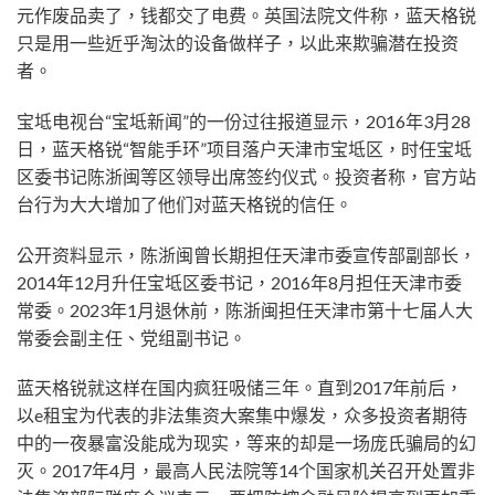
元作废品卖了，钱都交了电费。英国法院文件称，蓝天格锐
只是用一些近乎淘汰的设备做样子，以此来欺骗潜在投资
者。
宝坻电视台“宝坻新闻”的一份过往报道显示，2016年3月28
日，蓝天格锐“智能手环”项目落户天津市宝坻区，时任宝坻
区委书记陈浙闽等区领导出席签约仪式。投资者称，官方站
台行为大大增加了他们对蓝天格锐的信任。
公开资料显示，陈浙闽曾长期担任天津市委宣传部副部长，
2014年12月升任宝坻区委书记，2016年8月担任天津市委
常委。2023年1月退休前，陈浙闽担任天津市第十七届人大
常委会副主任、党组副书记。
蓝天格锐就这样在国内疯狂吸储三年。直到2017年前后，
以e租宝为代表的非法集资大案集中爆发，众多投资者期待
中的一夜暴富没能成为现实，等来的却是一场庞氏骗局的幻
灭。2017年4月，最高人民法院等14个国家机关召开处置非