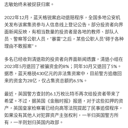
志敏始终未被捉获归案。
2022年12月，蓝天格锐案启动退赔程序，全国多地公安机
关发布该案集资参与人信息线上登记公告。部分投资者向界
面新闻反映，有相当数量的投资者是各地的教师、部队人
员、警察等公职人员，“暴雷”之后，某些公职人员“碍于各种
理由不敢报案”。
多名已经收到清退款的投资者向界面新闻透露，清退小组在
2023年5月退回了被骗资金的8%；同年10月又退回了5%。
据悉，蓝天格锐430亿元的非法集资案中，目前警方追缴回
来的资金为28亿，仅占集资总额的6.5%。
最近，英国警方查封的6.1万枚比特币再次给投资者带来了
希望。不过，据英国《金融时报》报道，对于这些扣押的资
产，英国皇家检察署已经向高等法院提起了民事追偿程序，
如果没有其他人对犯罪资产主张权利，一半归英国警方所
有，一半则划归英国内政部。