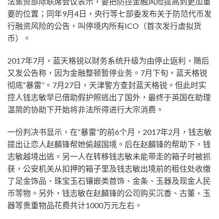
法集资部际联席会议表示，要把防控金融风险提高到更加重
要的位置；同年9月4日，央行等七部委发布关于防范代币发
行融资风险的公告，叫停境内所有ICO（首次发行虚拟货
币）。
2017年7月，蓝天格锐以财务系统升级为由停止返利，随后
又发公告称，因为金融整顿暂停业务。7月下旬，蓝天格锐
彻底“暴雷”。7月27日，天津警方查封蓝天格锐。但此时实
控人钱志敏早已借助假护照逃出了国外，最终于英国在助理
温简的协助下开始将非法所得进行大宗消费。
一份判决书显示，在“暴雷”的前6个月，2017年2月，钱志敏
提出让恋人赵麟锋帮她偷越国境。后在赵麟锋的帮助下，钱
志敏越境出逃。另一人在转移钱志敏未能带走的箱子时被抓
获，公安机关从扣押的箱子里及钱志敏出境前的租住处收缴
了足金饰品、珠宝玉石镶嵌类首饰、金条、玉器及现金人民
币等物。另外，钱志敏在赵麟锋的公司购买沉香、古董、玉
器等贵重物品花费共计1000万元左右。