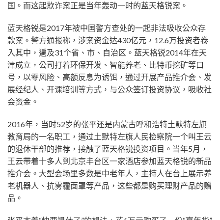
国。而这起欺诈案正是当年轰动一时的蓝天格锐案。
蓝天格锐是2017年被中国警方查处的一起非法吸收公众存
款案。警方通报称，涉案资金达430亿元，12.6万投资者卷
入其中，遍及31个省、市、自治区。蓝天格锐2014年在天
津成立，公司打着环保开发、智能养老、比特币挖矿等口
号，以零风险、高额反息为诱饵，通过开展产品推介会、发
展经纪人、开课培训等方式，与公众签订投资协议，吸收社
会资金。
2016年，当时52岁的张平还是内蒙古呼和浩特土默特左旗
教育局的一名职工，通过土默特左旗人民检察院一个叫王云
的退休干部的推荐，接触了蓝天格锐投资项目。当年5月，
王云带着十多人到北京丰台区一家酒店参加蓝天格锐的新品
推介会。大型会场里多数是中老年人，主持人在台上展示养
老机器人、抗雾霾面罩等产品，这些都是购买理财产品的赠
品。