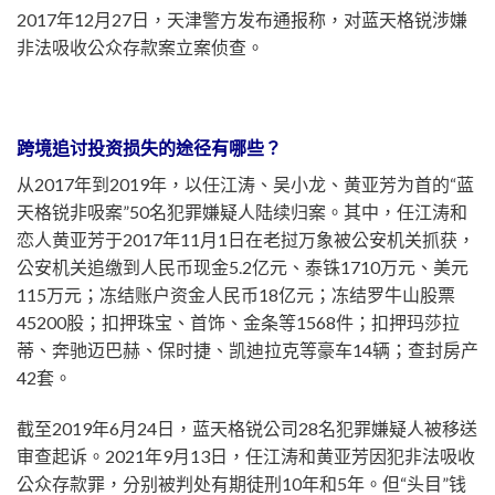
2017年12月27日，天津警方发布通报称，对蓝天格锐涉嫌
非法吸收公众存款案立案侦查。
跨境追讨投资损失的途径有哪些？
从2017年到2019年，以任江涛、吴小龙、黄亚芳为首的“蓝
天格锐非吸案”50名犯罪嫌疑人陆续归案。其中，任江涛和
恋人黄亚芳于2017年11月1日在老挝万象被公安机关抓获，
公安机关追缴到人民币现金5.2亿元、泰铢1710万元、美元
115万元；冻结账户资金人民币18亿元；冻结罗牛山股票
45200股；扣押珠宝、首饰、金条等1568件；扣押玛莎拉
蒂、奔驰迈巴赫、保时捷、凯迪拉克等豪车14辆；查封房产
42套。
截至2019年6月24日，蓝天格锐公司28名犯罪嫌疑人被移送
审查起诉。2021年9月13日，任江涛和黄亚芳因犯非法吸收
公众存款罪，分别被判处有期徒刑10年和5年。但“头目”钱