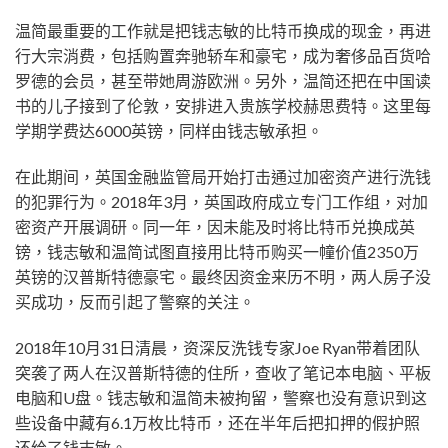
温简最重要的工作就是把钱志敏的比特币换成的现金，再进
行大宗消费，包括购置奔驰轿车和豪宅，成为奢侈品百货哈
罗德的会员，甚至带她周游欧洲。另外，温简还把在中国读
书的儿子接到了伦敦，安排进入贵族学校赫思费特。这里每
学期学费达6000英镑，同样由钱志敏承担。
在此期间，英国金融监管局开始打击通过加密资产进行洗钱
的犯罪行为。2018年3月，英国政府成立专门工作组，对加
密资产开展调研。同一年，因未能及时将比特币兑换成英
镑，钱志敏和温简试图直接用比特币购买一幢价值2350万
英镑的汉普斯特德豪宅。最终因资金来历不明，两人房子没
买成功，反而引起了警察的关注。
2018年10月31日清晨，资深反洗钱专家Joe Ryan带着团队
突袭了两人在汉普斯特德的住所，查收了笔记本电脑、平板
电脑和U盘。钱志敏和温简未被拘留，警察也没有意识到这
些设备中藏有6.1万枚比特币，还在半年后把扣押的假护照
还给了钱志敏。