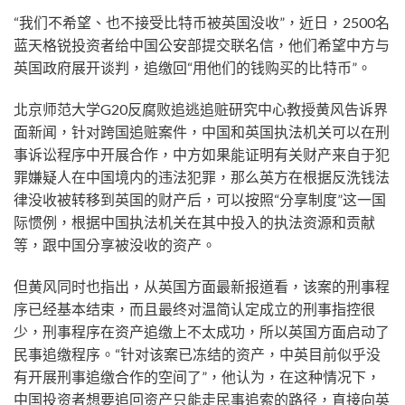
“我们不希望、也不接受比特币被英国没收”，近日，2500名
蓝天格锐投资者给中国公安部提交联名信，他们希望中方与
英国政府展开谈判，追缴回“用他们的钱购买的比特币”。
北京师范大学G20反腐败追逃追赃研究中心教授黄风告诉界
面新闻，针对跨国追赃案件，中国和英国执法机关可以在刑
事诉讼程序中开展合作，中方如果能证明有关财产来自于犯
罪嫌疑人在中国境内的违法犯罪，那么英方在根据反洗钱法
律没收被转移到英国的财产后，可以按照“分享制度”这一国
际惯例，根据中国执法机关在其中投入的执法资源和贡献
等，跟中国分享被没收的资产。
但黄风同时也指出，从英国方面最新报道看，该案的刑事程
序已经基本结束，而且最终对温简认定成立的刑事指控很
少，刑事程序在资产追缴上不太成功，所以英国方面启动了
民事追缴程序。“针对该案已冻结的资产，中英目前似乎没
有开展刑事追缴合作的空间了”，他认为，在这种情况下，
中国投资者想要追回资产只能走民事追索的路径，直接向英