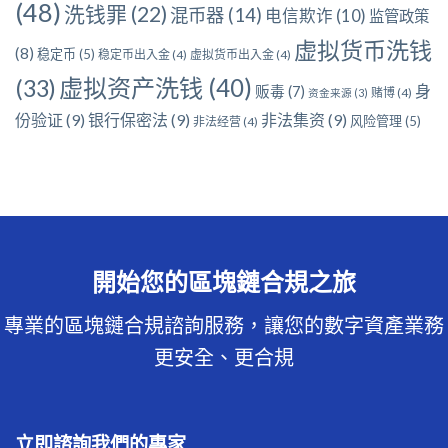
(48)
洗钱罪
(22)
混币器
(14)
电信欺诈
(10)
监管政策
虚拟货币洗钱
(8)
稳定币
(5)
稳定币出入金
(4)
虚拟货币出入金
(4)
虚拟资产洗钱
(40)
(33)
身
贩毒
(7)
赌博
(4)
资金来源
(3)
份验证
(9)
银行保密法
(9)
非法集资
(9)
风险管理
(5)
非法经营
(4)
開始您的區塊鏈合規之旅
專業的區塊鏈合規諮詢服務，讓您的數字資產業務
更安全、更合規
立即諮詢我們的專家