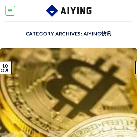
Skip
to
content
CATEGORY ARCHIVES:
AIYING快讯
10
11 月