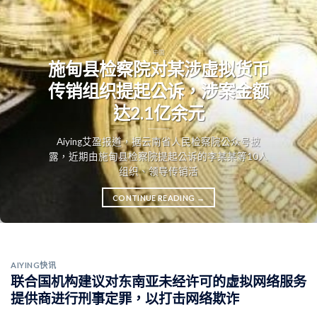
中国
施甸县检察院对某涉虚拟货币
传销组织提起公诉，涉案金额
达2.1亿余元
Aiying艾盈报道，据云南省人民检察院公众号披
露，近期由施甸县检察院提起公诉的李某某等10人
组织、领导传销活
CONTINUE READING
→
AIYING快讯
联合国机构建议对东南亚未经许可的虚拟网络服务
提供商进行刑事定罪，以打击网络欺诈