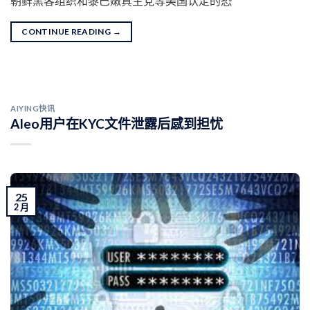
朝鲜黑客组织和黎巴嫩真主党等美国认定的恐
CONTINUE READING
→
AIYING快讯
Aleo用户在KYC文件泄露后感到担忧
25
2 月