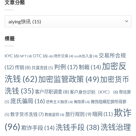
文章分類
文
章
分
標籤
類
交易所合规
KYC
(6)
OTC
(6)
NFT
(4)
otc场外交易
(4)
usdt出入金
(4)
加密反
判例
(17)
制裁
(14)
(12)
传销
(8)
共谋洗钱
(5)
洗钱
(62)
加密监管政策
(49)
加密货币
洗钱
(35)
客户尽职调查
(8)
客户身份识别（KYC）
(6)
帮信罪
庞氏骗局
(16)
(5)
掩饰隐瞒犯罪所得罪
恐怖主义融资
(4)
掩隐罪
(4)
欺诈
暗网
(11)
旅行规则
(9)
数字货币洗钱
(7)
(5)
数据盗窃
(4)
(96)
洗钱治理
洗钱手段
(38)
欺诈手段
(14)