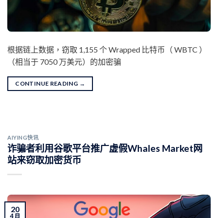
根据链上数据，窃取 1,155 个 Wrapped 比特币（ WBTC ）
（相当于 7050 万美元）的加密骗
CONTINUE READING
→
AIYING快讯
诈骗者利用谷歌平台推广虚假Whales Market网
站来窃取加密货币
20
4 月