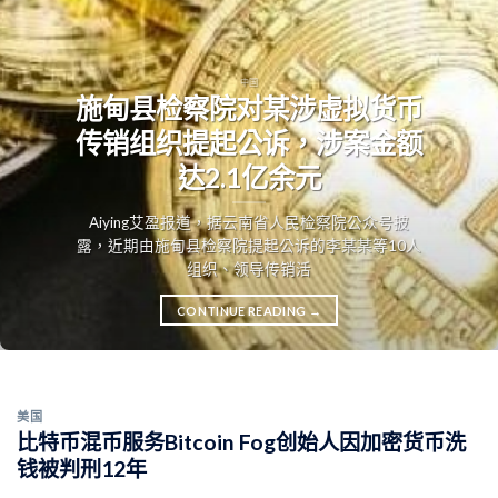
中国
施甸县检察院对某涉虚拟货币
传销组织提起公诉，涉案金额
达2.1亿余元
Aiying艾盈报道，据云南省人民检察院公众号披
露，近期由施甸县检察院提起公诉的李某某等10人
组织、领导传销活
CONTINUE READING
→
美国
比特币混币服务Bitcoin Fog创始人因加密货币洗
钱被判刑12年