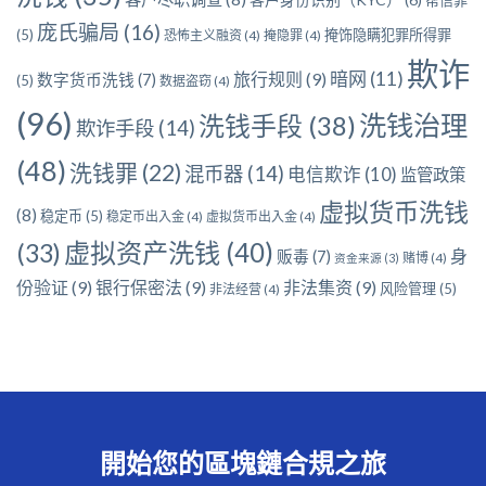
庞氏骗局
(16)
(5)
掩饰隐瞒犯罪所得罪
恐怖主义融资
(4)
掩隐罪
(4)
欺诈
暗网
(11)
旅行规则
(9)
数字货币洗钱
(7)
(5)
数据盗窃
(4)
(96)
洗钱治理
洗钱手段
(38)
欺诈手段
(14)
(48)
洗钱罪
(22)
混币器
(14)
电信欺诈
(10)
监管政策
虚拟货币洗钱
(8)
稳定币
(5)
稳定币出入金
(4)
虚拟货币出入金
(4)
虚拟资产洗钱
(40)
(33)
身
贩毒
(7)
赌博
(4)
资金来源
(3)
份验证
(9)
银行保密法
(9)
非法集资
(9)
风险管理
(5)
非法经营
(4)
開始您的區塊鏈合規之旅