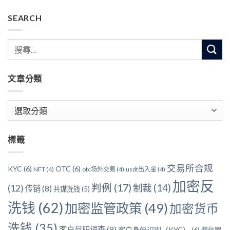
SEARCH
文章分類
文
章
分
標籤
類
交易所合规
KYC
(6)
OTC
(6)
NFT
(4)
otc场外交易
(4)
usdt出入金
(4)
加密反
判例
(17)
制裁
(14)
(12)
传销
(8)
共谋洗钱
(5)
洗钱
(62)
加密监管政策
(49)
加密货币
洗钱
(35)
客户尽职调查
(8)
客户身份识别（KYC）
(6)
帮信罪