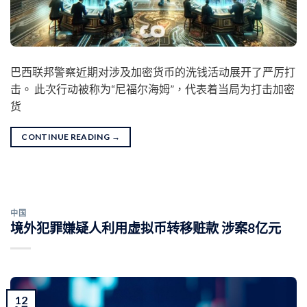
巴西联邦警察近期对涉及加密货币的洗钱活动展开了严厉打
击。 此次行动被称为“尼福尔海姆”，代表着当局为打击加密
货
CONTINUE READING
→
中国
境外犯罪嫌疑人利用虚拟币转移赃款 涉案8亿元
12