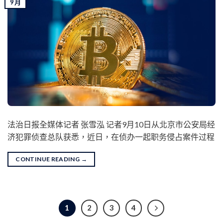
9 月
法治日报全媒体记者 张雪泓 记者9月10日从北京市公安局经
济犯罪侦查总队获悉，近日，在侦办一起职务侵占案件过程
CONTINUE READING
→
1
2
3
4