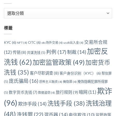
文
章
分
標籤
類
交易所合规
KYC
(6)
OTC
(6)
NFT
(4)
otc场外交易
(4)
usdt出入金
(4)
加密反
判例
(17)
制裁
(14)
(12)
传销
(8)
共谋洗钱
(5)
洗钱
(62)
加密监管政策
(49)
加密货币
洗钱
(35)
客户尽职调查
(8)
客户身份识别（KYC）
(6)
帮信罪
庞氏骗局
(16)
(5)
掩饰隐瞒犯罪所得罪
恐怖主义融资
(4)
掩隐罪
(4)
欺诈
暗网
(11)
旅行规则
(9)
数字货币洗钱
(7)
(5)
数据盗窃
(4)
(96)
洗钱治理
洗钱手段
(38)
欺诈手段
(14)
(48)
洗钱罪
(22)
混币器
(14)
电信欺诈
(10)
监管政策