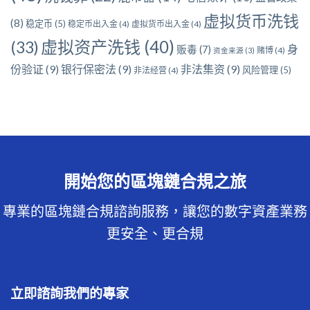
虚拟货币洗钱
(8)
稳定币
(5)
稳定币出入金
(4)
虚拟货币出入金
(4)
虚拟资产洗钱
(40)
(33)
身
贩毒
(7)
赌博
(4)
资金来源
(3)
份验证
(9)
银行保密法
(9)
非法集资
(9)
风险管理
(5)
非法经营
(4)
開始您的區塊鏈合規之旅
專業的區塊鏈合規諮詢服務，讓您的數字資產業務
更安全、更合規
立即諮詢我們的專家