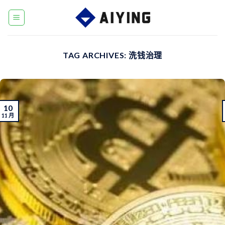
Skip
to
content
TAG ARCHIVES:
洗钱治理
10
11 月