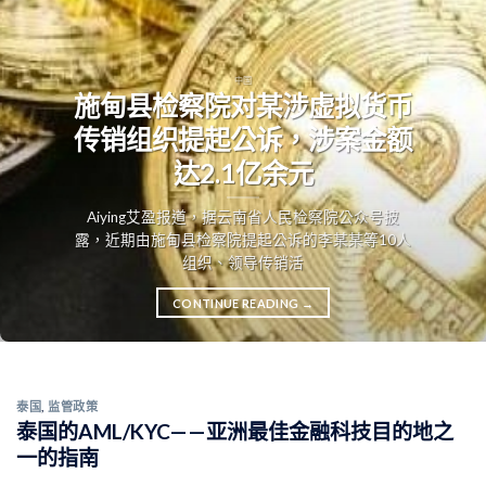
中国
施甸县检察院对某涉虚拟货币
传销组织提起公诉，涉案金额
达2.1亿余元
Aiying艾盈报道，据云南省人民检察院公众号披
露，近期由施甸县检察院提起公诉的李某某等10人
组织、领导传销活
CONTINUE READING
→
泰国
,
监管政策
泰国的AML/KYC——亚洲最佳金融科技目的地之
一的指南