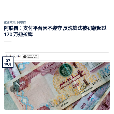
监管政策
,
阿联酋
阿联酋：支付平台因不遵守 反洗钱法被罚款超过
170 万迪拉姆
07
10 月