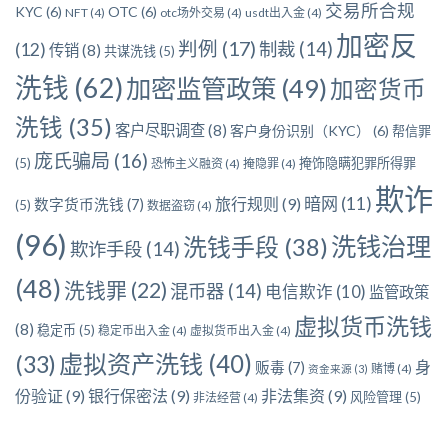
交易所合规
KYC
(6)
OTC
(6)
NFT
(4)
otc场外交易
(4)
usdt出入金
(4)
加密反
判例
(17)
制裁
(14)
(12)
传销
(8)
共谋洗钱
(5)
洗钱
(62)
加密监管政策
(49)
加密货币
洗钱
(35)
客户尽职调查
(8)
客户身份识别（KYC）
(6)
帮信罪
庞氏骗局
(16)
(5)
掩饰隐瞒犯罪所得罪
恐怖主义融资
(4)
掩隐罪
(4)
欺诈
暗网
(11)
旅行规则
(9)
数字货币洗钱
(7)
(5)
数据盗窃
(4)
(96)
洗钱治理
洗钱手段
(38)
欺诈手段
(14)
(48)
洗钱罪
(22)
混币器
(14)
电信欺诈
(10)
监管政策
虚拟货币洗钱
(8)
稳定币
(5)
稳定币出入金
(4)
虚拟货币出入金
(4)
虚拟资产洗钱
(40)
(33)
身
贩毒
(7)
赌博
(4)
资金来源
(3)
份验证
(9)
银行保密法
(9)
非法集资
(9)
风险管理
(5)
非法经营
(4)