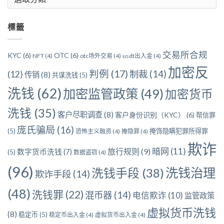
章
分
標籤
類
交易所合规
KYC
(6)
OTC
(6)
NFT
(4)
otc场外交易
(4)
usdt出入金
(4)
加密反
判例
(17)
制裁
(14)
(12)
传销
(8)
共谋洗钱
(5)
洗钱
(62)
加密监管政策
(49)
加密货币
洗钱
(35)
客户尽职调查
(8)
客户身份识别（KYC）
(6)
帮信罪
庞氏骗局
(16)
(5)
掩饰隐瞒犯罪所得罪
恐怖主义融资
(4)
掩隐罪
(4)
欺诈
暗网
(11)
旅行规则
(9)
数字货币洗钱
(7)
(5)
数据盗窃
(4)
(96)
洗钱治理
洗钱手段
(38)
欺诈手段
(14)
(48)
洗钱罪
(22)
混币器
(14)
电信欺诈
(10)
监管政策
虚拟货币洗钱
(8)
稳定币
(5)
稳定币出入金
(4)
虚拟货币出入金
(4)