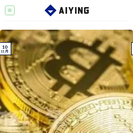
Skip
to
content
10
11 月