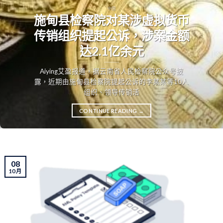
中国
施甸县检察院对某涉虚拟货币
传销组织提起公诉，涉案金额
达2.1亿余元
Aiying艾盈报道，据云南省人民检察院公众号披
露，近期由施甸县检察院提起公诉的李某某等10人
组织、领导传销活
CONTINUE READING
→
08
10 月