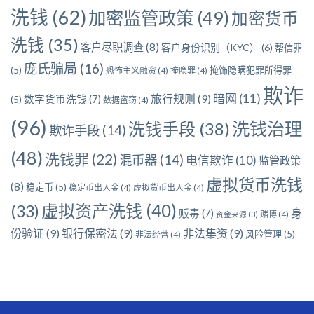
洗钱
(62)
加密监管政策
(49)
加密货币
洗钱
(35)
客户尽职调查
(8)
客户身份识别（KYC）
(6)
帮信罪
庞氏骗局
(16)
(5)
掩饰隐瞒犯罪所得罪
恐怖主义融资
(4)
掩隐罪
(4)
欺诈
暗网
(11)
旅行规则
(9)
数字货币洗钱
(7)
(5)
数据盗窃
(4)
(96)
洗钱治理
洗钱手段
(38)
欺诈手段
(14)
(48)
洗钱罪
(22)
混币器
(14)
电信欺诈
(10)
监管政策
虚拟货币洗钱
(8)
稳定币
(5)
稳定币出入金
(4)
虚拟货币出入金
(4)
虚拟资产洗钱
(40)
(33)
身
贩毒
(7)
赌博
(4)
资金来源
(3)
份验证
(9)
银行保密法
(9)
非法集资
(9)
风险管理
(5)
非法经营
(4)