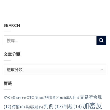
SEARCH
文章分類
文
章
分
標籤
類
交易所合规
KYC
(6)
OTC
(6)
NFT
(4)
otc场外交易
(4)
usdt出入金
(4)
加密反
判例
(17)
制裁
(14)
(12)
传销
(8)
共谋洗钱
(5)